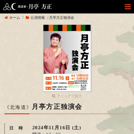
ホーム
/
公演情報
/
月亭方正独演会
クリックで拡大
月亭方正独演会
《北海道》
2024年11月16日 (土)
日 時