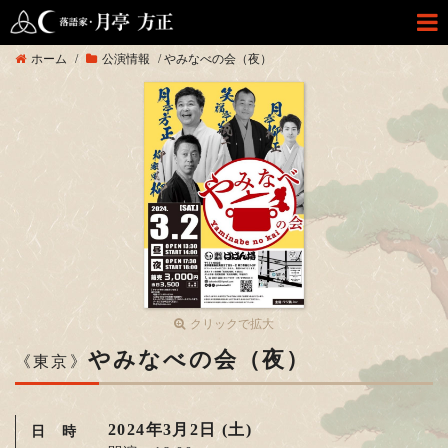
ホーム
/
公演情報
/
やみなべの会（夜）
クリックで拡大
やみなべの会（夜）
《東京》
2024年3月2日 (土)
日 時