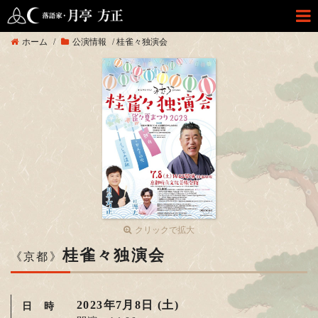
ホーム
/
公演情報
/
桂雀々独演会
クリックで拡大
桂雀々独演会
《京都》
2023年7月8日 (土)
日 時