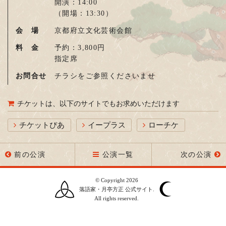
開演：14:00
（開場：13:30）
会 場
京都府立文化芸術会館
料 金
予約：3,800円
指定席
お問合せ
チラシをご参照くださいませ
チケットは、以下のサイトでもお求めいただけます
チケットぴあ
イープラス
ローチケ
前の公演
公演一覧
次の公演
© Copyright 2026
落語家・月亭方正 公式サイト.
All rights reserved.