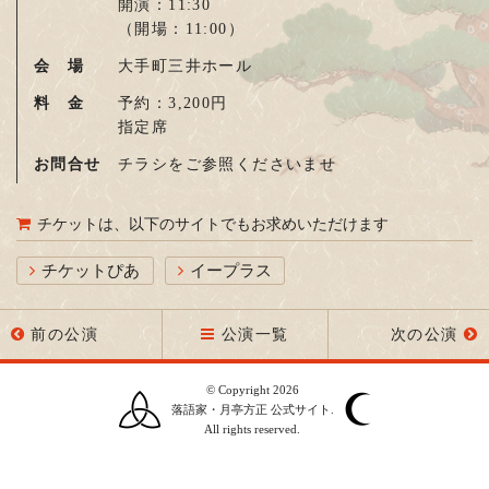
開演：11:30
（開場：11:00）
会 場
大手町三井ホール
料 金
予約：3,200円
指定席
お問合せ
チラシをご参照くださいませ
チケットは、以下のサイトでもお求めいただけます
チケットぴあ
イープラス
前の公演
公演一覧
次の公演
© Copyright 2026
落語家・月亭方正 公式サイト.
All rights reserved.