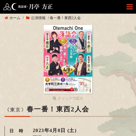
ホーム
/
公演情報
/
春一番！東西2人会
クリックで拡大
春一番！東西2人会
《東京》
2023年4月8日 (土)
日 時