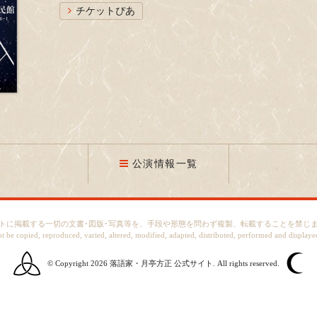
チケットぴあ
公演情報一覧
トに掲載する一切の文書･図版･写真等を、手段や形態を問わず複製、転載することを禁じ
ot be copied, reproduced, varied, altered, modified, adapted, distributed, performed and displaye
© Copyright 2026
落語家・月亭方正 公式サイト.
All rights reserved.