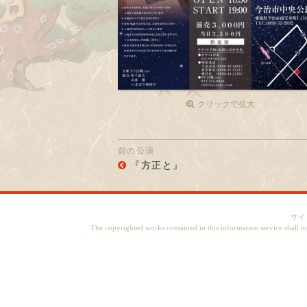
クリックで拡大
前の公演
『方正と』
サイ
The copyrighted works contained in this information service shall n