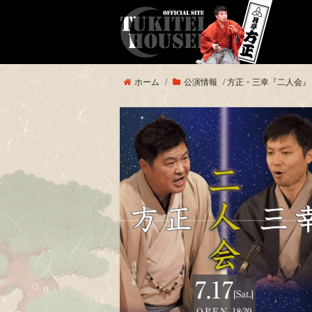
ホーム
/
公演情報
/
方正・三幸『二人会』