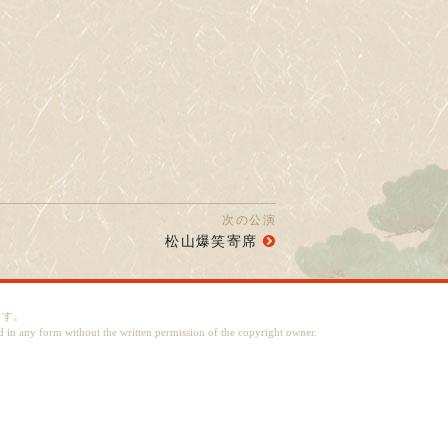
次の公演
松山爆笑寄席
ます。
d in any form without the written permission of the copyright owner.