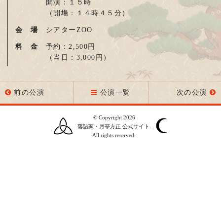
開演：１５時
（開場：１４時４５分）
会 場
シアターZOO
料 金
予約：2,500円
（当日：3,000円）
前の公演
公演一覧
次の公演
© Copyright 2026
落語家・月亭方正 公式サイト.
All rights reserved.