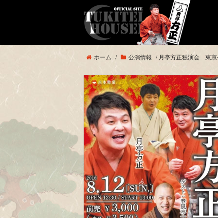
ホーム
/
公演情報
/
月亭方正独演会 東京