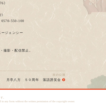
76》
》
2》
-550-100
エージェンシー
画・撮影・配信禁止。
次の公演
月亭八方 ５０周年 落語誘笑会
ます。
d in any form without the written permission of the copyright owner.