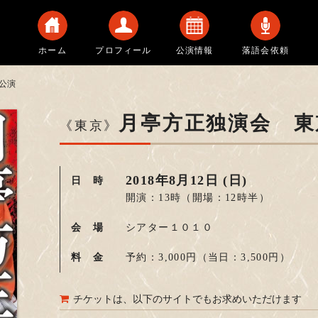
ホーム
プロフィール
公演情報
落語会依頼
公演
月亭方正独演会 東
《東京》
2018年8月12日 (日)
日 時
開演：13時
（開場：12時半）
会 場
シアター１０１０
料 金
予約：3,000円
（当日：3,500円）
チケットは、以下のサイトでもお求めいただけます