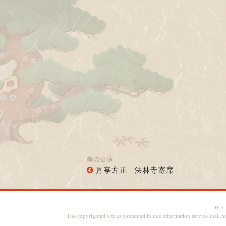
前の公演
月亭方正 法林寺寄席
サイ
The copyrighted works contained in this information service shall n