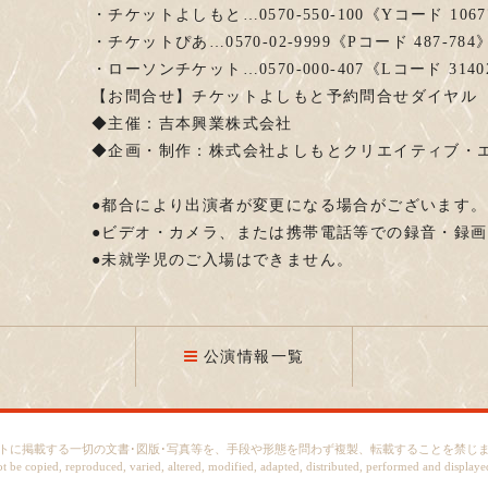
・チケットよしもと…0570-550-100《Yコード 1067
・チケットぴあ…0570-02-9999《Pコード 487-784
・ローソンチケット…0570-000-407《Lコード 3140
【お問合せ】チケットよしもと予約問合せダイヤル 0570
◆主催：吉本興業株式会社
◆企画・制作：株式会社よしもとクリエイティブ・
●都合により出演者が変更になる場合がございます。
●ビデオ・カメラ、または携帯電話等での録音・録
●未就学児のご入場はできません。
公演情報一覧
トに掲載する一切の文書･図版･写真等を、手段や形態を問わず複製、転載することを禁じ
ot be copied, reproduced, varied, altered, modified, adapted, distributed, performed and displaye