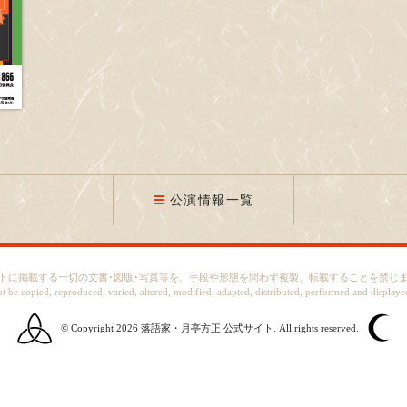
公演情報一覧
トに掲載する一切の文書･図版･写真等を、手段や形態を問わず複製、転載することを禁じ
ot be copied, reproduced, varied, altered, modified, adapted, distributed, performed and displaye
© Copyright 2026
落語家・月亭方正 公式サイト.
All rights reserved.