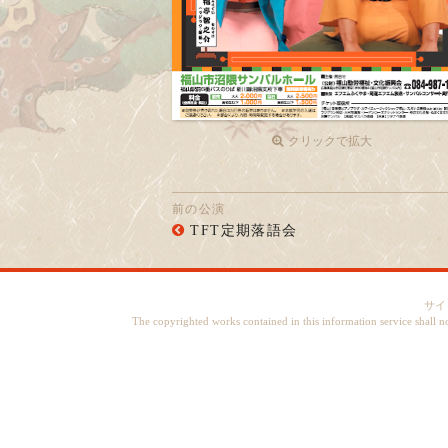
クリックで拡大
前の公演
TFT定期落語会
サイ
The copyrighted works contained in this information service shall n