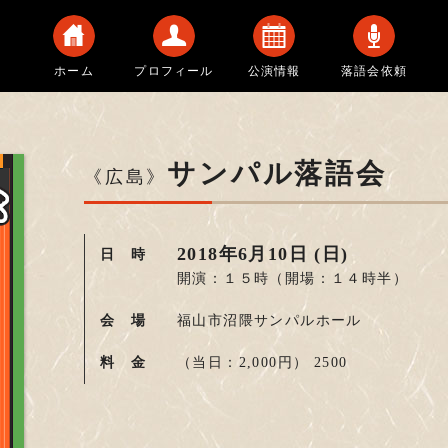
ホーム
プロフィール
公演情報
落語会依頼
サンパル落語会
《広島》
2018年6月10日 (日)
日 時
開演：１５時
（開場：１４時半）
会 場
福山市沼隈サンパルホール
料 金
（当日：2,000円）
2500