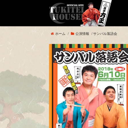
ホーム
/
公演情報
/
サンパル落語会