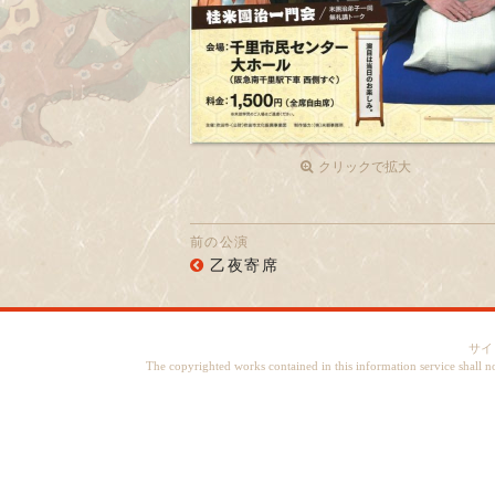
クリックで拡大
前の公演
乙夜寄席
サイ
The copyrighted works contained in this information service shall n