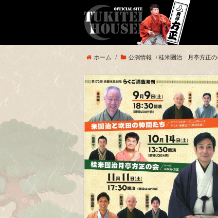
ホーム
/
公演情報
/
桂米團治 月亭方正の