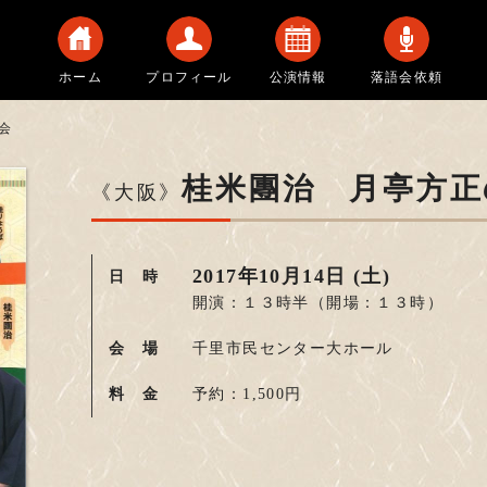
ホーム
プロフィール
公演情報
落語会依頼
会
桂米團治 月亭方正
《大阪》
2017年10月14日 (土)
日 時
開演：１３時半
（開場：１３時）
会 場
千里市民センター大ホール
料 金
予約：1,500円