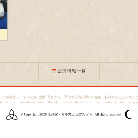
公演情報一覧
トに掲載する一切の文書･図版･写真等を、手段や形態を問わず複製、転載することを禁じ
ot be copied, reproduced, varied, altered, modified, adapted, distributed, performed and displaye
© Copyright 2026
落語家・月亭方正 公式サイト.
All rights reserved.